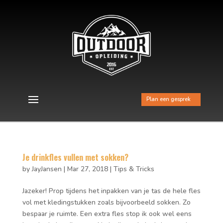
Plan een gesprek
Je drinkfles vullen met sokken?
by
JayJansen
|
Mar 27, 2018
|
Tips & Tricks
Jazeker! Prop tijdens het inpakken van je tas de hele fles
vol met kledingstukken zoals bijvoorbeeld sokken. Zo
bespaar je ruimte. Een extra fles stop ik ook wel eens