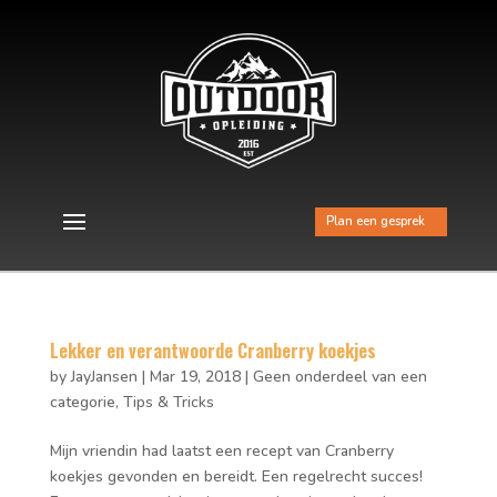
Plan een gesprek
Lekker en verantwoorde Cranberry koekjes
by
JayJansen
|
Mar 19, 2018
|
Geen onderdeel van een
categorie
,
Tips & Tricks
Mijn vriendin had laatst een recept van Cranberry
koekjes gevonden en bereidt. Een regelrecht succes!