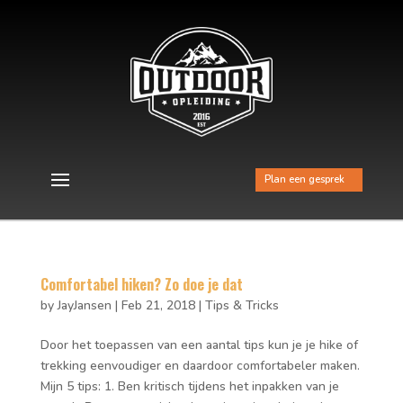
Plan een gesprek
Comfortabel hiken? Zo doe je dat
by
JayJansen
|
Feb 21, 2018
|
Tips & Tricks
Door het toepassen van een aantal tips kun je je hike of
trekking eenvoudiger en daardoor comfortabeler maken.
Mijn 5 tips: 1. Ben kritisch tijdens het inpakken van je