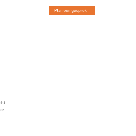
Plan een gesprek
cht
oor