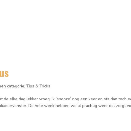
De opleiding
Programma
Praktische info
Over ons
Contact
sus
een categorie
,
Tips & Tricks
de elke dag lekker vroeg. Ik ‘snooze’ nog een keer en sta dan toch e
aapkamervenster. De hele week hebben we al prachtig weer dat zorgt v