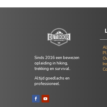
Al
Pl
Sinds
2016 een bewezen
Ov
opleiding in hiking,
In
trekking en survival.
Co
Altijd goedlachs en
professioneel.