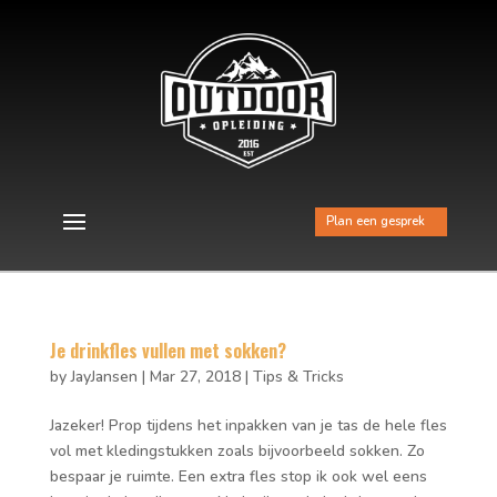
Plan een gesprek
Je drinkfles vullen met sokken?
by
JayJansen
|
Mar 27, 2018
|
Tips & Tricks
Jazeker! Prop tijdens het inpakken van je tas de hele fles
vol met kledingstukken zoals bijvoorbeeld sokken. Zo
bespaar je ruimte. Een extra fles stop ik ook wel eens